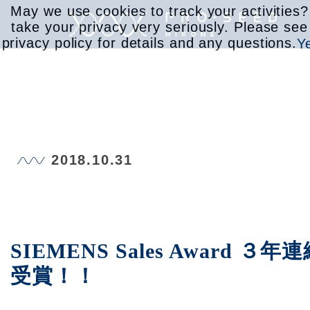
May we use cookies to track your activities
take your privacy very seriously. Please see
privacy policy for details and any questions.
Y
サービス
2018.10.31
取り組み
会社情報
SIEMENS Sales Award ３年
受賞！！
お知らせ