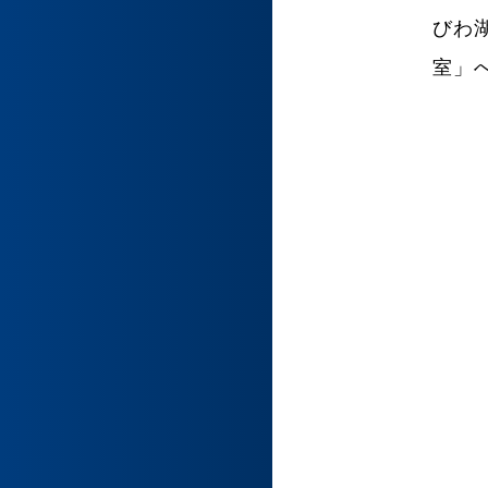
びわ
室」