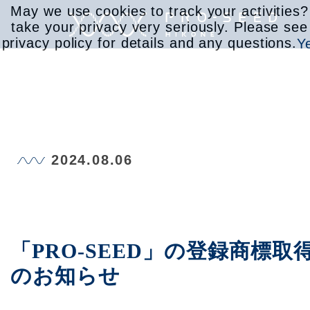
May we use cookies to track your activities
take your privacy very seriously. Please see
privacy policy for details and any questions.
Y
サービス
2024.08.06
取り組み
会社情報
「PRO-SEED」の登録商標取
のお知らせ
お知らせ